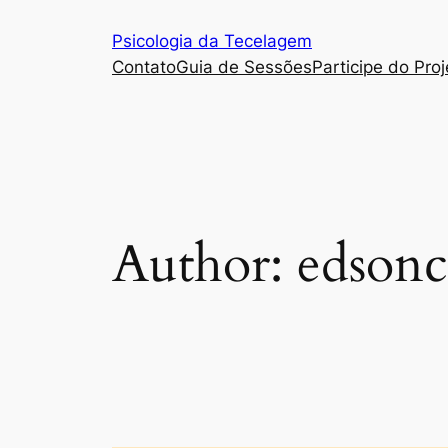
Skip
Psicologia da Tecelagem
to
Contato
Guia de Sessões
Participe do Pro
content
Author:
edson