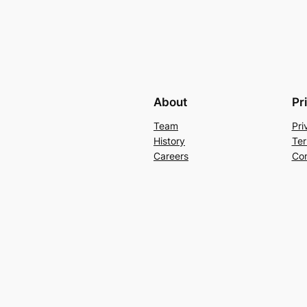
About
Pr
Team
Pri
History
Ter
Careers
Con